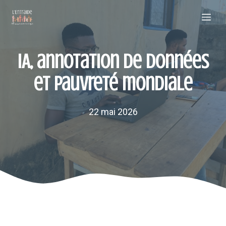
Aller
Me
au
contenu
IA, annotation de données
et pauvreté mondiale
22 mai 2026