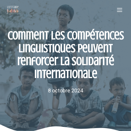
Aller
Me
au
contenu
Comment les compétences
linguistiques peuvent
renforcer la solidarité
internationale
8 octobre 2024