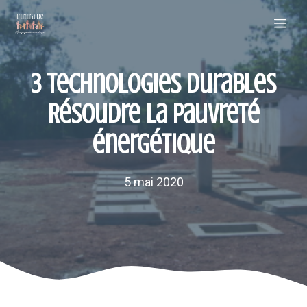
Aller
Me
au
contenu
3 Technologies durables
Résoudre la pauvreté
énergétique
5 mai 2020