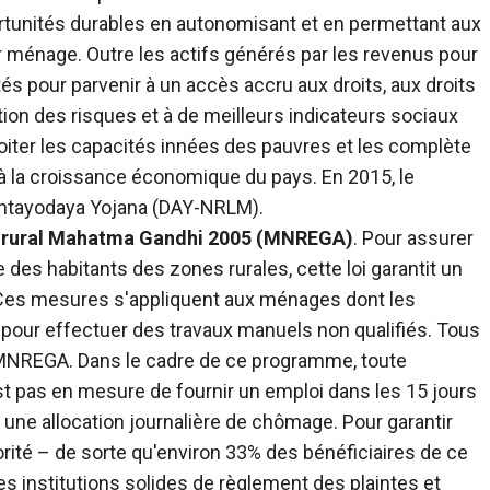
pportunités durables en autonomisant et en permettant aux
 ménage. Outre les actifs générés par les revenus pour
tés pour parvenir à un accès accru aux droits, aux droits
ation des risques et à de meilleurs indicateurs sociaux
oiter les capacités innées des pauvres et les complète
r à la croissance économique du pays. En 2015, le
tayodaya Yojana (DAY-NRLM).
oi rural Mahatma Gandhi 2005
(MNREGA)
. Pour assurer
des habitants des zones rurales, cette loi garantit un
 Ces mesures s'appliquent aux ménages dont les
pour effectuer des travaux manuels non qualifiés. Tous
ar MNREGA. Dans le cadre de ce programme, toute
'est pas en mesure de fournir un emploi dans les 15 jours
 à une allocation journalière de chômage. Pour garantir
iorité – de sorte qu'environ 33% des bénéficiaires de ce
 institutions solides de règlement des plaintes et