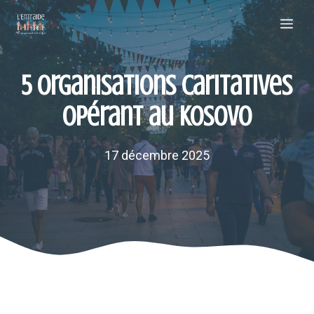
Aller
Me
au
contenu
5 organisations caritatives
opérant au Kosovo
17 décembre 2025