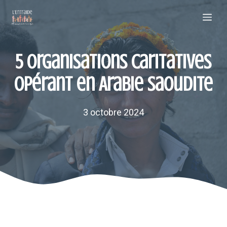
Aller
Me
au
contenu
5 organisations caritatives
opérant en Arabie Saoudite
3 octobre 2024