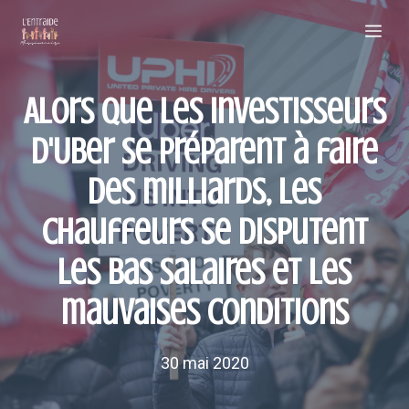
Aller
Me
au
contenu
Alors que les investisseurs
d'Uber se préparent à faire
des milliards, les
chauffeurs se disputent
les bas salaires et les
mauvaises conditions
30 mai 2020