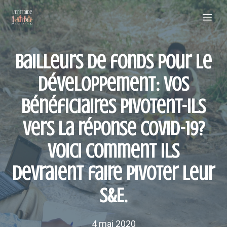
Aller
Me
au
contenu
Bailleurs de fonds pour le
développement: vos
bénéficiaires pivotent-ils
vers la réponse COVID-19?
Voici comment ils
devraient faire pivoter leur
S&E.
4 mai 2020