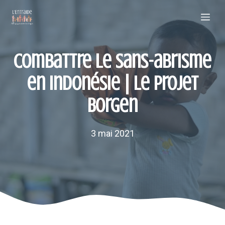
Aller
Me
au
contenu
Combattre le sans-abrisme
en Indonésie | Le projet
Borgen
3 mai 2021