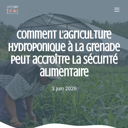
Aller
Me
au
contenu
Comment l'agriculture
hydroponique à la Grenade
peut accroître la sécurité
alimentaire
3 juin 2026