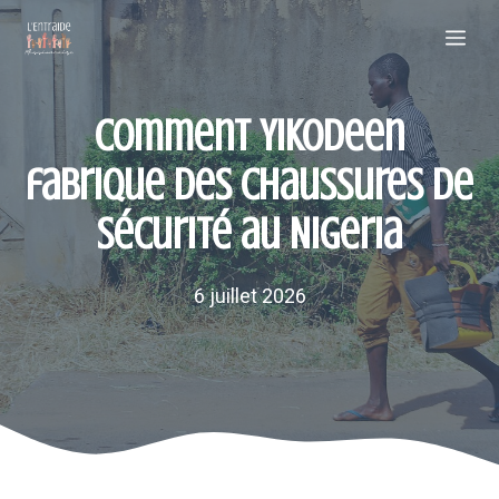
Aller
Me
au
contenu
Comment Yikodeen
fabrique des chaussures de
sécurité au Nigeria
6 juillet 2026