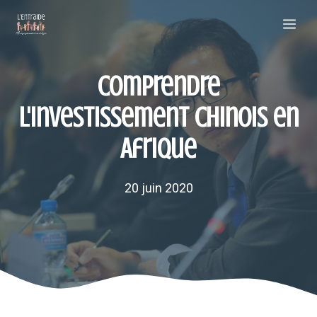
Aller
Me
au
contenu
Comprendre
l'investissement chinois en
Afrique
20 juin 2020