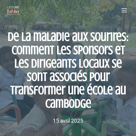
Aller
Me
au
contenu
De la maladie aux sourires:
comment les sponsors et
les dirigeants locaux se
sont associés pour
transformer une école au
Cambodge
15 avril 2025