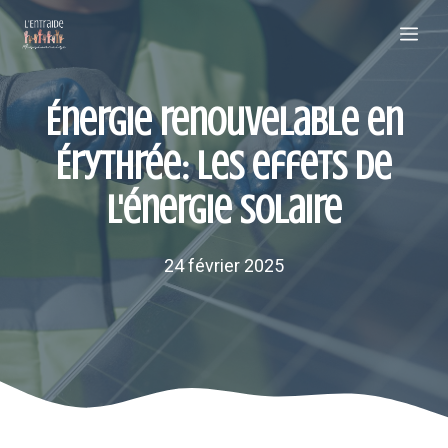
Aller
Me
au
contenu
Énergie renouvelable en
Érythrée: les effets de
l'énergie solaire
24 février 2025