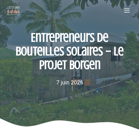
Aller
Me
au
contenu
Entrepreneurs de
bouteilles solaires – Le
projet Borgen
7 juin 2026