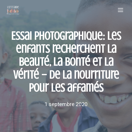
Aller
Me
au
contenu
Essai photographique: Les
enfants recherchent la
beauté, la bonté et la
vérité – De la nourriture
pour les affamés
1 septembre 2020