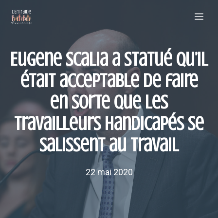
Aller
Me
au
contenu
Eugene Scalia a statué qu’il
était acceptable de faire
en sorte que les
travailleurs handicapés se
salissent au travail
22 mai 2020