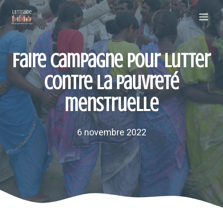
Aller
Me
au
contenu
Faire campagne pour lutter
contre la pauvreté
menstruelle
6 novembre 2022