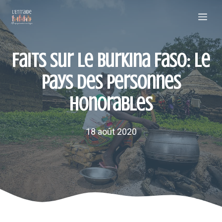
Aller
Me
au
contenu
Faits sur le Burkina Faso: le
pays des personnes
honorables
18 août 2020