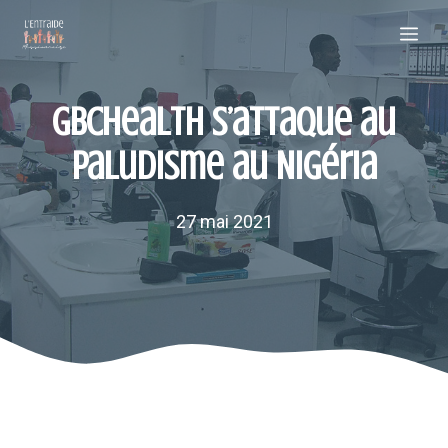
Aller
Me
au
contenu
GBCHealth s’attaque au
paludisme au Nigéria
27 mai 2021