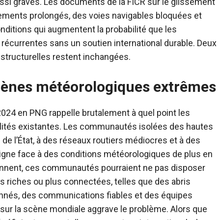
ssi graves. Les documents de la FICR sur le glissement
cements prolongés, des voies navigables bloquées et
ditions qui augmentent la probabilité que les
écurrentes sans un soutien international durable. Deux
 structurelles restent inchangées.
mènes météorologiques extrêmes
 2024 en PNG rappelle brutalement à quel point les
lités existantes. Les communautés isolées des hautes
 de l’État, à des réseaux routiers médiocres et à des
ligne face à des conditions météorologiques de plus en
iennent, ces communautés pourraient ne pas disposer
s riches ou plus connectées, telles que des abris
onnés, des communications fiables et des équipes
es sur la scène mondiale aggrave le problème. Alors que