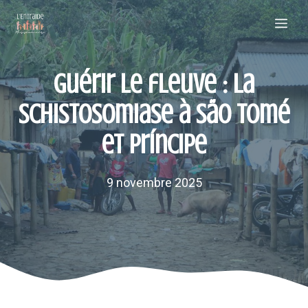
Aller
Me
au
contenu
Guérir le fleuve : la
schistosomiase à São Tomé
et Príncipe
9 novembre 2025