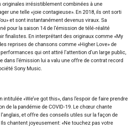
s originales irrésistiblement combinées à une
ager une telle «joie contagieuse». En 2018, ils ont sorti
You» et sont instantanément devenus viraux. Sa
é pour la saison 14 de l'émission de télé-réalité
nir finalistes. En interprétant des originaux comme «My
nt des reprises de chansons comme «Higher Love» de
performances qui ont attiré l'attention d'un large public,
dans l'émission lui a valu une offre de contrat record
ociété Sony Music.
ntitulée «We’ve got this», dans l’espoir de faire prendre
tion de la pandémie de COVID-19. Le chœur chante
t l'anglais, et offre des conseils utiles sur la façon de
. Ils chantent joyeusement: «Ne touchez pas votre