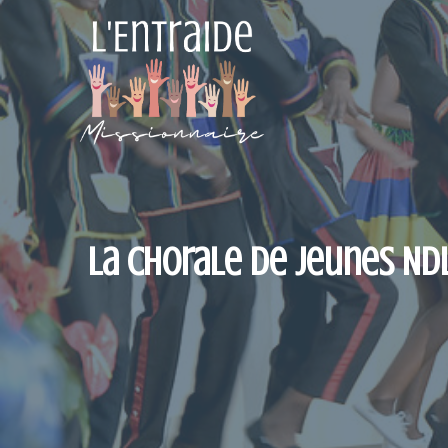
Aller
au
contenu
La chorale de jeunes Ndl