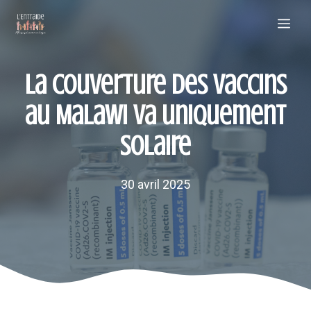
Aller
Me
au
contenu
La couverture des vaccins
au Malawi va uniquement
solaire
30 avril 2025