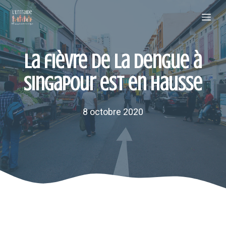
Aller
Me
au
contenu
La fièvre de la dengue à
Singapour est en hausse
8 octobre 2020