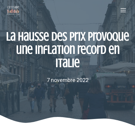
Aller
Me
au
contenu
La hausse des prix provoque
une inflation record en
Italie
7 novembre 2022