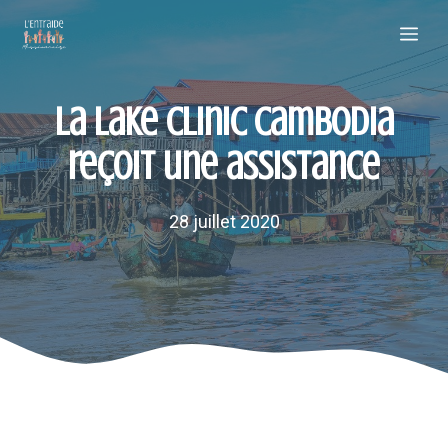
Aller
Me
au
contenu
La Lake Clinic Cambodia
reçoit une assistance
28 juillet 2020