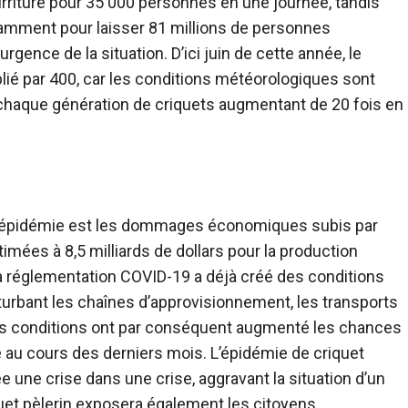
riture pour 35 000 personnes en une journée, tandis
samment pour laisser 81 millions de personnes
rgence de la situation. D’ici juin de cette année, le
plié par 400, car les conditions météorologiques sont
 chaque génération de criquets augmentant de 20 fois en
e épidémie est les dommages économiques subis par
imées à 8,5 milliards de dollars pour la production
a réglementation COVID-19 a déjà créé des conditions
turbant les chaînes d’approvisionnement, les transports
Ces conditions ont par conséquent augmenté les chances
re au cours des derniers mois. L’épidémie de criquet
e une crise dans une crise, aggravant la situation d’un
uet pèlerin exposera également les citoyens