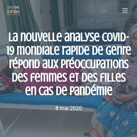
Aller
Me
au
contenu
La nouvelle analyse COVID-
19 mondiale rapide de genre
répond aux préoccupations
des femmes et des filles
en cas de pandémie
8 mai 2020