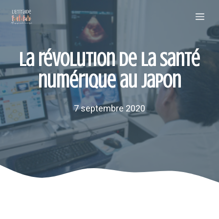
Aller
Me
au
contenu
La révolution de la santé
numérique au Japon
7 septembre 2020