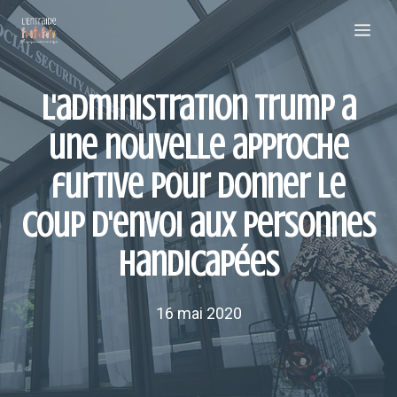
Aller
Me
au
contenu
L'administration Trump a
une nouvelle approche
furtive pour donner le
coup d'envoi aux personnes
handicapées
16 mai 2020