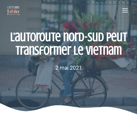
Aller
Me
au
contenu
L’autoroute nord-sud peut
transformer le Vietnam
2 mai 2021