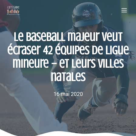
Aller
Me
au
contenu
Le baseball majeur veut
écraser 42 équipes de ligue
mineure – et leurs villes
natales
16 mai 2020