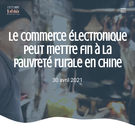
Aller
Me
au
contenu
Le commerce électronique
peut mettre fin à la
pauvreté rurale en Chine
30 avril 2021