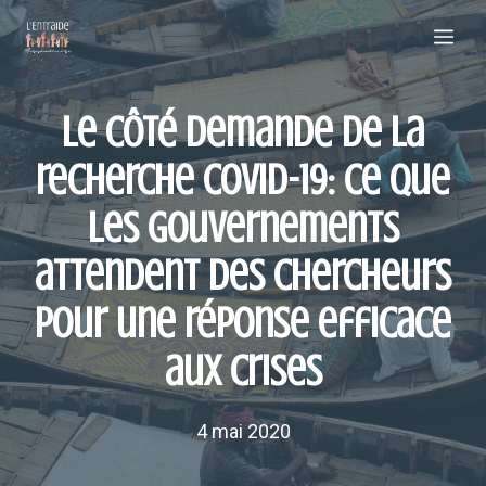
Aller
Me
au
contenu
Le côté demande de la
recherche COVID-19: ce que
les gouvernements
attendent des chercheurs
pour une réponse efficace
aux crises
4 mai 2020