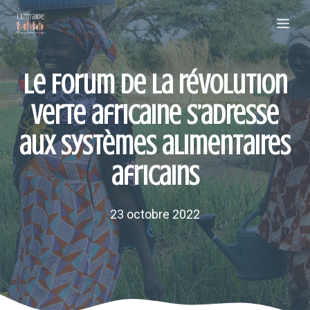
Aller
Me
au
contenu
Le Forum de la révolution
verte africaine s’adresse
aux systèmes alimentaires
africains
23 octobre 2022