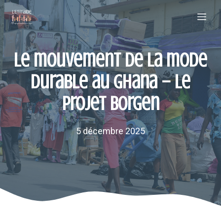
Aller
Me
au
contenu
Le mouvement de la mode
durable au Ghana – Le
projet Borgen
5 décembre 2025