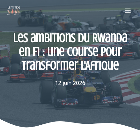
Aller
Me
au
contenu
Les ambitions du Rwanda
en F1 : une course pour
transformer l'Afrique
12 juin 2026