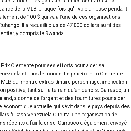
ider à nourrir les gens de la nation centrafricaine
sance de la MLB, chaque fois qu'il vole un base pendant
ellement de 100 $ qui va à l'une de ces organisations
e Ruhango.
Il a recueilli plus de 47 000 dollars au fil des
entier, y compris le Rwanda.
Prix ​​Clemente
pour ses efforts pour aider sa
enezuela et dans le monde. Le prix Roberto Clemente
la MLB qui montre
extraordinaire
personnage
, implication
n positive, tant sur le terrain qu'en dehors. Carrasco, un
land, a donné de l'argent et des fournitures pour aider
se économique actuelle qui sévit dans le pays depuis des
ollars à Casa Venezuela Cucuta, une organisation de
ns récents à fuir la crise. Carrasco a également envoyé
u matériel de baseball aux enfants vivant au Venezuela.