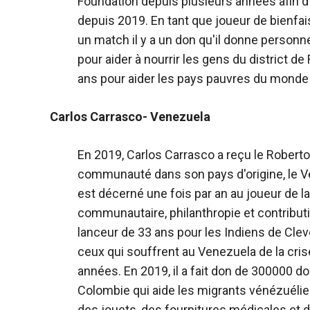
Foundation depuis plusieurs années afin d'a
depuis 2019. En tant que joueur de bienfai
un match il y a un don qu'il donne personn
pour aider à nourrir les gens du district d
ans pour aider les pays pauvres du monde 
Carlos Carrasco- Venezuela
En 2019, Carlos Carrasco a reçu le Roberto
communauté dans son pays d'origine, le V
est décerné une fois par an au joueur de 
communautaire, philanthropie et contributio
lanceur de 33 ans pour les Indiens de Cleve
ceux qui souffrent au Venezuela de la cri
années. En 2019, il a fait don de 300000 d
Colombie qui aide les migrants vénézuélie
des jouets, des fournitures médicales et d