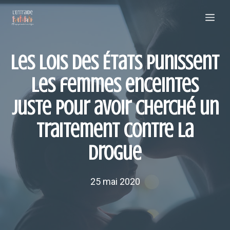
Aller
Me
au
contenu
Les lois des États punissent
les femmes enceintes
juste pour avoir cherché un
traitement contre la
drogue
25 mai 2020