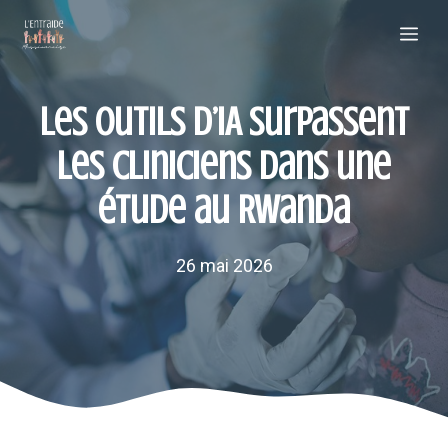
Aller
Me
au
contenu
Les outils d’IA surpassent
les cliniciens dans une
étude au Rwanda
26 mai 2026