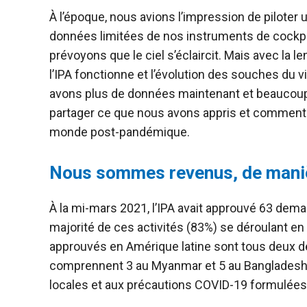
À l’époque, nous avions l’impression de piloter 
données limitées de nos instruments de cockpit. Maintenant, avec l’arrivée des vaccins, 
prévoyons que le ciel s’éclaircit. Mais avec la lenteur du déploiement des vaccins dans les zones où
l’IPA fonctionne et l’évolution des souches du vi
avons plus de données maintenant et beaucoup p
partager ce que nous avons appris et comment 
monde post-pandémique.
Nous sommes revenus, de maniè
À la mi-mars 2021, l’IPA avait approuvé 63 dema
majorité de ces activités (83%) se déroulant en Afrique. Parmi ceux en dehors de l’Afriqu
approuvés en Amérique latine sont tous deux des activi
comprennent 3 au Myanmar et 5 au Bangladesh. Tous ont été modifiés pour s’adapter aux directi
locales et aux précautions COVID-19 formulées pa