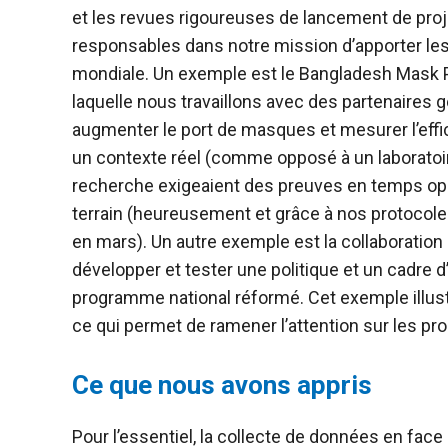
et les revues rigoureuses de lancement de proj
responsables dans notre mission d’apporter le
mondiale. Un exemple est le Bangladesh Mask Project, une évaluation aléatoire à grande échelle, dans
laquelle nous travaillons avec des partenaires
augmenter le port de masques et mesurer l’eff
un contexte réel (comme opposé à un laboratoire). Parce que les bénéfices de santé publiqu
recherche exigeaient des preuves en temps oppo
terrain (heureusement et grâce à nos protocole
en mars). Un autre exemple est la collaboration de l’IPA avec le ministère de l’Éducation du Libéria pour
développer et tester une politique et un cadre
programme national réformé. Cet exemple illustre un cas où la transmission communautaire est faible,
ce qui permet de ramener l’attention sur les p
Ce que nous avons appris
Pour l’essentiel, la collecte de données en fa