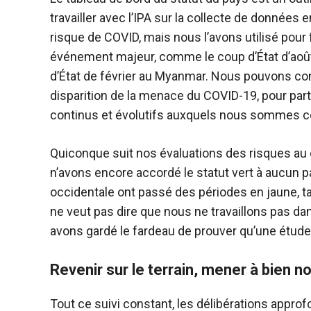
travailler avec l’IPA sur la collecte de données en face à face. Le site a été mis 
risque de COVID, mais nous l’avons utilisé pour f
événement majeur, comme le coup d’État d’août 
d’État de février au Myanmar. Nous pouvons continuer à utiliser le tableau de bord même après la
disparition de la menace du COVID-19, pour par
continus et évolutifs auxquels nous sommes con
Quiconque suit nos évaluations des risques au
n’avons encore accordé le statut vert à aucun pays. La plupart des pays d’Afrique orie
occidentale ont passé des périodes en jaune, tand
ne veut pas dire que nous ne travaillons pas 
avons gardé le fardeau de prouver qu’une étude 
Revenir sur le terrain, mener à bien n
Tout ce suivi constant, les délibérations appro