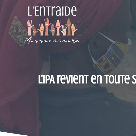
Aller
au
contenu
L’IPA revient en toute