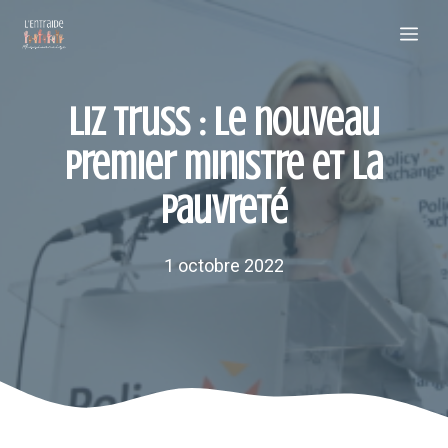
Aller
Me
au
contenu
Liz Truss : Le nouveau
premier ministre et la
pauvreté
1 octobre 2022