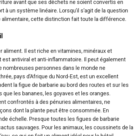
urriture avant que ses déchets ne soient convertis en
t à un système linéaire. Lorsqu’il s’agit de la question
alimentaire, cette distinction fait toute la différence.
l
er aliment. Il est riche en vitamines, minéraux et
est antiviral et anti-inflammatoire. Il peut également
 de nombreuses personnes dans le monde ne
thrée, pays d’Afrique du Nord-Est, est un excellent
dent la figue de barbarie au bord des routes et sur les
s que les bananes, les goyaves et les oranges.
ent confrontés à des pénuries alimentaires, ne
çons dont la plante peut être consommée. En
ande échelle. Presque toutes les figues de barbarie
cactus sauvages. Pour les animaux, les coussinets de la
au, ce qui en fait un aliment idéal pour le bétail.