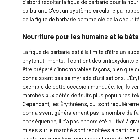
d’abord récolter la figue de barbarie pour la no
carburant. C’est un système circulaire par rappor
de la figue de barbarie comme clé de la sécurité 
Nourriture pour les humains et le bétai
La figue de barbarie est à la limite d’être un sup
phytonutriments. Il contient des antioxydants et 
être préparé d’innombrables façons, bien que
connaissent pas sa myriade d’utilisations. L’Éry
exemple de cette occasion manquée. Ici, ils ven
marchés aux côtés de fruits plus populaires tel
Cependant, les Érythréens, qui sont régulièrem
connaissent généralement pas le nombre de fa
conséquence, il n’a pas encore été cultivé à gr
mises sur le marché sont récoltées à partir de 
plante, ou «nopales», contiennent près de 80% d’e