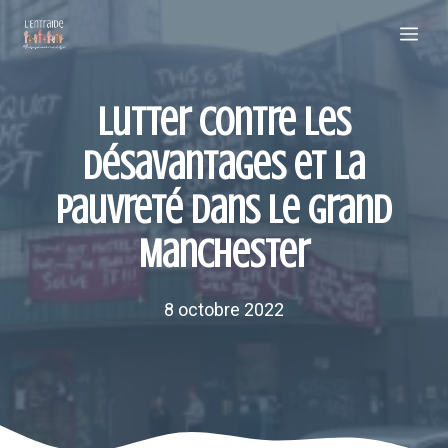
Aller
Me
au
contenu
Lutter contre les
désavantages et la
pauvreté dans le Grand
Manchester
8 octobre 2022