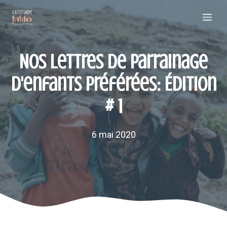
Aller
Me
au
contenu
Nos lettres de parrainage
d'enfants préférées: Édition
# 1
6 mai 2020