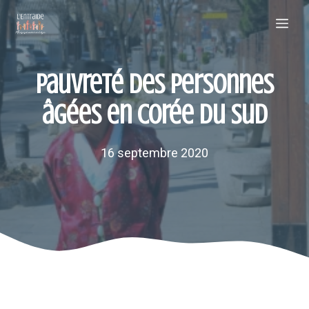
Aller
Me
au
contenu
Pauvreté des personnes
âgées en Corée du Sud
16 septembre 2020