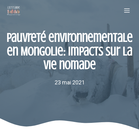
Aller
Me
au
contenu
Pauvreté environnementale
en Mongolie: impacts sur la
vie nomade
23 mai 2021