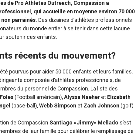
res de Pro Athletes Outreach, Compassion a
rofessionnel, qui accueille en moyenne environ 70 000
 non parrainés.
Des dizaines d’athlètes professionnels
 donateurs du monde entier à se tenir dans cette lacune
ur soutenir ces enfants.
uants récents du mouvement?
été pourvus pour aider 50 000 enfants et leurs familles.
 dirigeante composée d’athlètes professionnels, de
membres du personnel de Compassion. La liste des
 Foles
(Football américain),
Alyssa Naeher
et
Elizabeth
ngel
(base-ball),
Webb Simpson
et
Zach Johnson
(golf)
rection de Compassion
Santiago «Jimmy» Mellado
s’est
t membres de leur famille pour célébrer le remplissage de