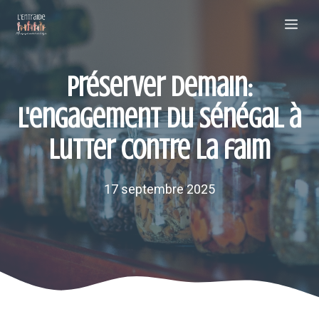
Aller
Me
au
contenu
Préserver demain:
l'engagement du Sénégal à
lutter contre la faim
17 septembre 2025